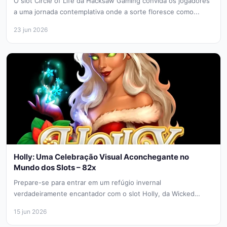
O slot Circle of Life da Hacksaw Gaming convida os jogadores
a uma jornada contemplativa onde a sorte floresce como...
23 jun 2026
Holly: Uma Celebração Visual Aconchegante no
Mundo dos Slots – 82x
Prepare-se para entrar em um refúgio invernal
verdadeiramente encantador com o slot Holly, da Wicked
Games. Este título é um...
15 jun 2026