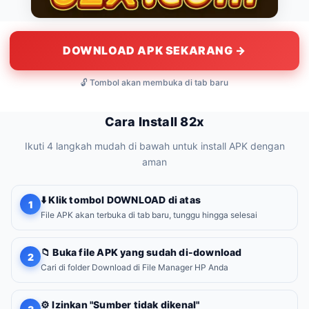
DOWNLOAD APK SEKARANG →
🔓 Tombol akan membuka di tab baru
Cara Install 82x
Ikuti 4 langkah mudah di bawah untuk install APK dengan
aman
⬇️ Klik tombol DOWNLOAD di atas
1
File APK akan terbuka di tab baru, tunggu hingga selesai
📁 Buka file APK yang sudah di-download
2
Cari di folder Download di File Manager HP Anda
⚙️ Izinkan "Sumber tidak dikenal"