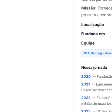
Missão:
Fornecer
possam encontra
Localização
Fundada em
Equipe
GLI (Gaming Labora
Nossa jornada
2020
-- Fundação
2021
-- Lançament
Pesca' do mercado
2022
-- Expansão 
milhão de usuários 
2023
-- Obtenção 