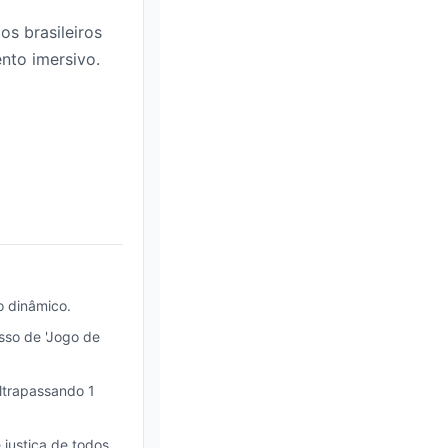
os brasileiros
nto imersivo.
o dinâmico.
sso de 'Jogo de
ultrapassando 1
 justiça de todos