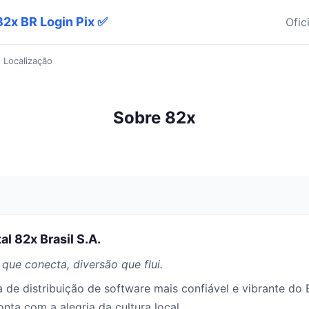
82x BR Login Pix ✅
Ofic
›
Localização
Sobre 82x
al 82x Brasil S.A.
que conecta, diversão que flui.
 de distribuição de software mais confiável e vibrante do B
nta com a alegria da cultura local.