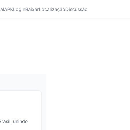
ial
APK
Login
Baixar
Localização
Discussão
rasil, unindo