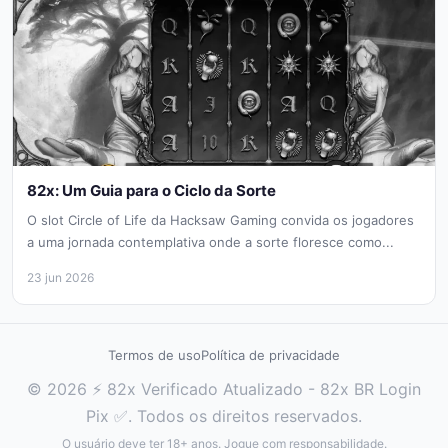
82x: Um Guia para o Ciclo da Sorte
O slot Circle of Life da Hacksaw Gaming convida os jogadores
a uma jornada contemplativa onde a sorte floresce como...
23 jun 2026
Termos de uso
Política de privacidade
© 2026 ⚡ 82x Verificado Atualizado - 82x BR Login
Pix ✅. Todos os direitos reservados.
O usuário deve ter 18+ anos. Jogue com responsabilidade.